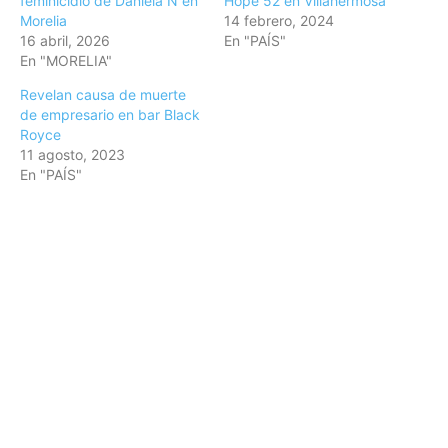
feminicidio de Daniela N en
Hope 52 en Villahermosa
Morelia
14 febrero, 2024
16 abril, 2026
En "PAÍS"
En "MORELIA"
Revelan causa de muerte
de empresario en bar Black
Royce
11 agosto, 2023
En "PAÍS"