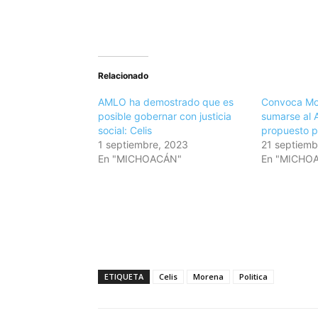
Relacionado
AMLO ha demostrado que es
Convoca Mo
posible gobernar con justicia
sumarse al 
social: Celis
propuesto 
1 septiembre, 2023
21 septiemb
En "MICHOACÁN"
En "MICHO
ETIQUETA
Celis
Morena
Politica