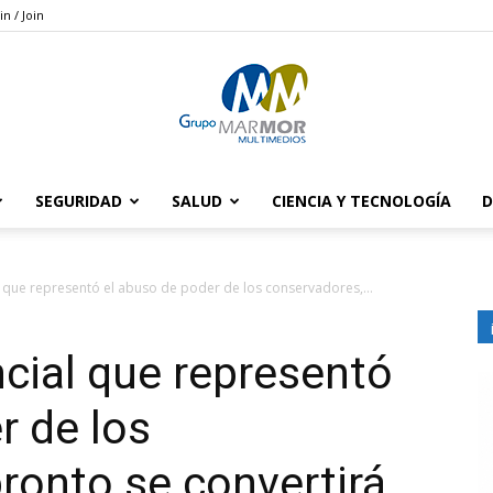
in / Join
SEGURIDAD
SALUD
CIENCIA Y TECNOLOGÍA
D
Grupo
l que representó el abuso de poder de los conservadores,...
ncial que representó
Marmor
r de los
ronto se convertirá