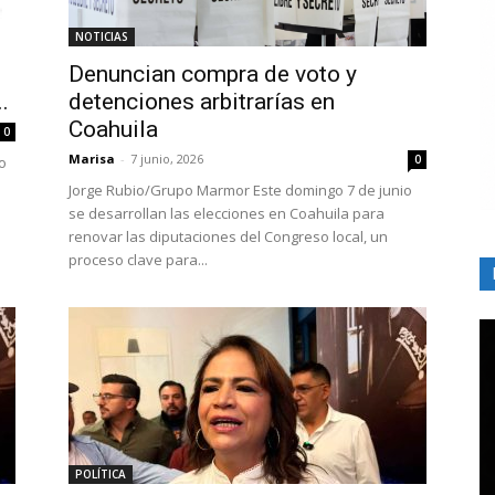
NOTICIAS
Denuncian compra de voto y
.
detenciones arbitrarías en
Coahuila
0
Marisa
-
7 junio, 2026
0
o
Jorge Rubio/Grupo Marmor Este domingo 7 de junio
se desarrollan las elecciones en Coahuila para
renovar las diputaciones del Congreso local, un
proceso clave para...
POLÍTICA