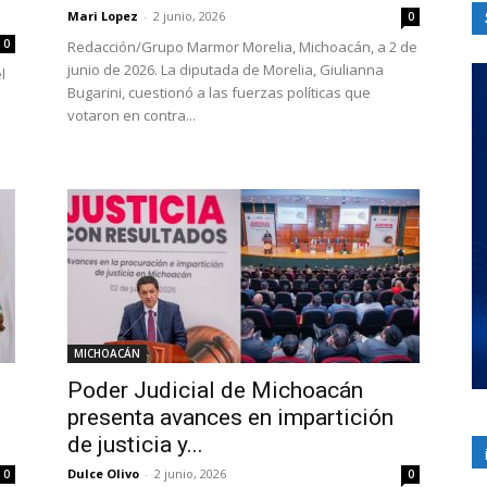
Mari Lopez
-
2 junio, 2026
0
0
Redacción/Grupo Marmor Morelia, Michoacán, a 2 de
junio de 2026. La diputada de Morelia, Giulianna
l
Bugarini, cuestionó a las fuerzas políticas que
votaron en contra...
MICHOACÁN
Poder Judicial de Michoacán
presenta avances en impartición
de justicia y...
Dulce Olivo
-
2 junio, 2026
0
0