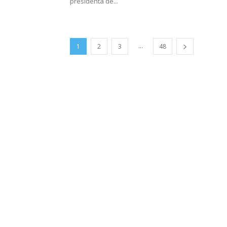
presidenta de...
...
1
2
3
48