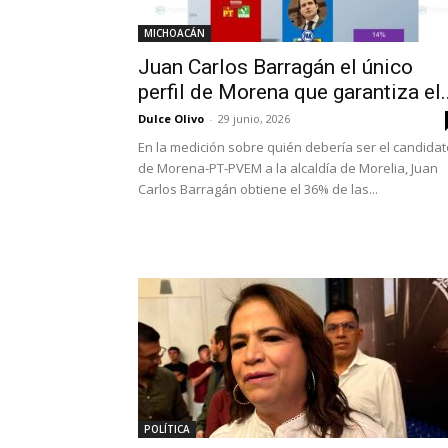
MICHOACÁN
Juan Carlos Barragán el único
perfil de Morena que garantiza el..
Dulce Olivo
-
29 junio, 2026
En la medición sobre quién debería ser el candidat
de Morena-PT-PVEM a la alcaldía de Morelia, Juan
Carlos Barragán obtiene el 36% de las...
POLÍTICA