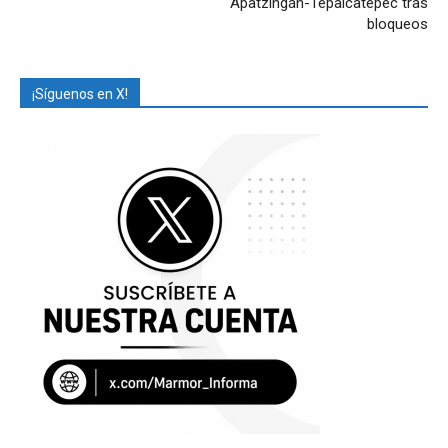
Apatzingán-Tepalcatepec tras
bloqueos
¡Síguenos en X!