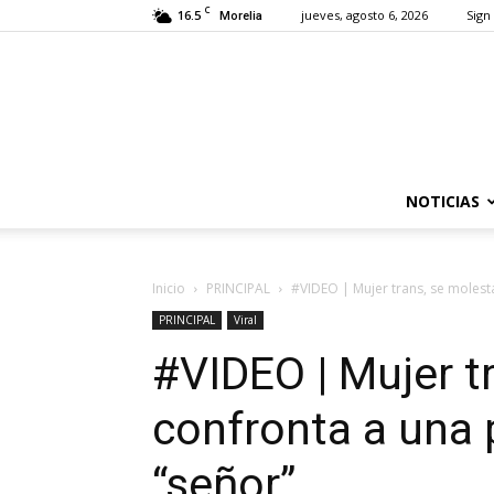
C
16.5
jueves, agosto 6, 2026
Sign 
Morelia
NOTICIAS
Inicio
PRINCIPAL
#VIDEO | Mujer trans, se molesta
PRINCIPAL
Viral
#VIDEO | Mujer t
confronta a una p
“señor”