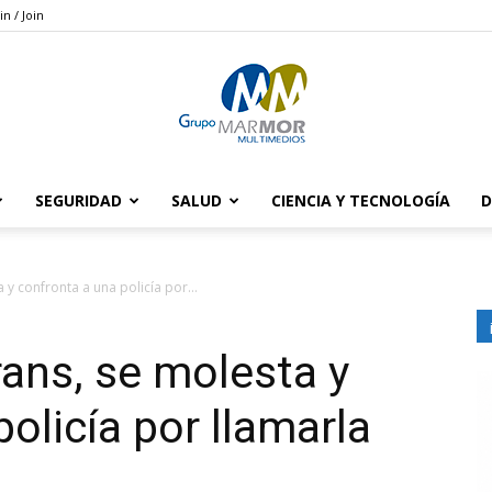
in / Join
SEGURIDAD
SALUD
CIENCIA Y TECNOLOGÍA
D
Grupo
 y confronta a una policía por...
rans, se molesta y
Marmor
olicía por llamarla