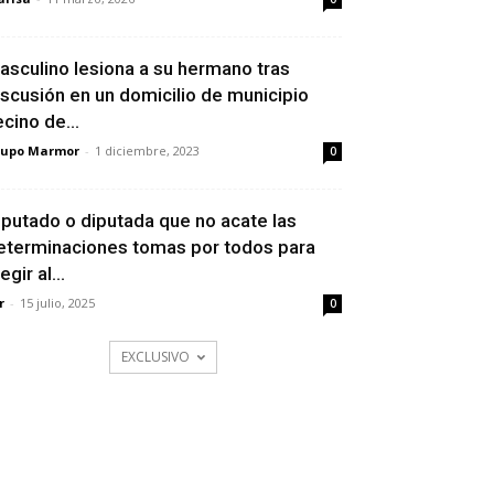
asculino lesiona a su hermano tras
iscusión en un domicilio de municipio
ecino de...
rupo Marmor
-
1 diciembre, 2023
0
iputado o diputada que no acate las
eterminaciones tomas por todos para
egir al...
r
-
15 julio, 2025
0
EXCLUSIVO