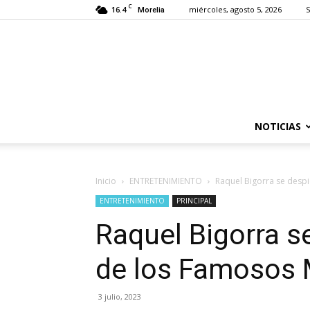
C
16.4
miércoles, agosto 5, 2026
S
Morelia
NOTICIAS
Inicio
ENTRETENIMIENTO
Raquel Bigorra se desp
ENTRETENIMIENTO
PRINCIPAL
Raquel Bigorra s
de los Famosos 
3 julio, 2023