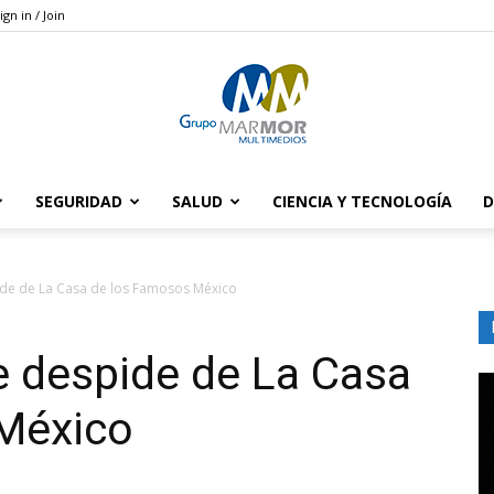
ign in / Join
SEGURIDAD
SALUD
CIENCIA Y TECNOLOGÍA
D
Grupo
ide de La Casa de los Famosos México
e despide de La Casa
Marmor
México