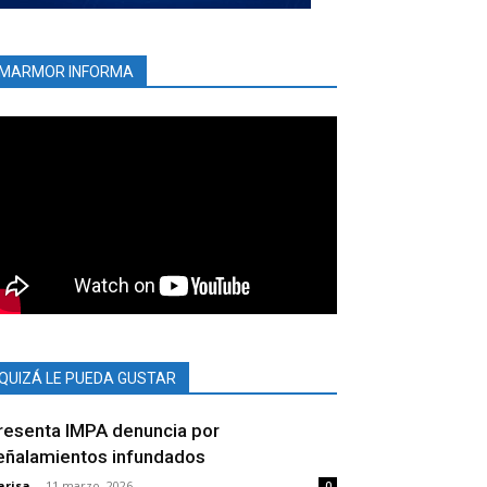
MARMOR INFORMA
QUIZÁ LE PUEDA GUSTAR
resenta IMPA denuncia por
eñalamientos infundados
risa
-
11 marzo, 2026
0