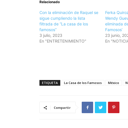
Relacionado
Con la eliminación de Raquel se
Ferka Quiro
sigue cumpliendo la lista
Wendy Gueva
filtrada de “La casa de los
eliminada de
famosos”
Famosos’
3 julio, 2023
23 junio, 20
En "ENTRETENIMIENTO"
En "NOTICI
ETIQUETA
La Casa de los Famosos
México
N
Compartir