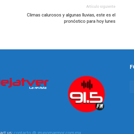
Artículo siguiente
Climas calurosos y algunas lluvias, este es el
pronóstico para hoy lunes
F
act us:
contacto @ grupomarmor.com.mx