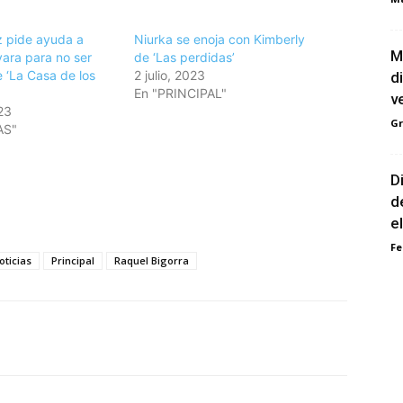
z pide ayuda a
Niurka se enoja con Kimberly
M
ra para no ser
de ‘Las perdidas’
 ‘La Casa de los
2 julio, 2023
d
En "PRINCIPAL"
v
23
G
AS"
D
d
el
Fe
oticias
Principal
Raquel Bigorra