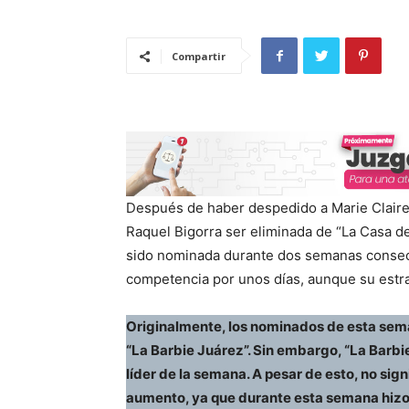
Compartir
Después de haber despedido a Marie Claire,
Raquel Bigorra ser eliminada de “La Casa d
sido nominada durante dos semanas consecu
competencia por unos días, aunque su estrat
Originalmente, los nominados de esta sema
“La Barbie Juárez”. Sin embargo, “La Barbie
líder de la semana. A pesar de esto, no sig
aumento, ya que durante esta semana hizo