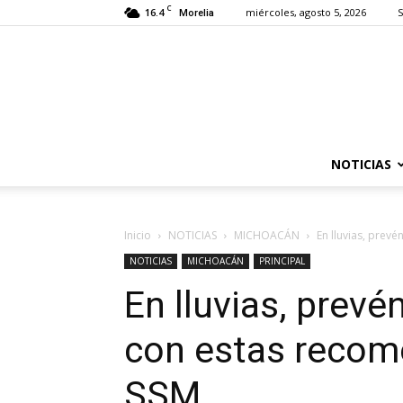
C
16.4
miércoles, agosto 5, 2026
S
Morelia
NOTICIAS
Inicio
NOTICIAS
MICHOACÁN
En lluvias, prev
NOTICIAS
MICHOACÁN
PRINCIPAL
En lluvias, prevé
con estas recom
SSM