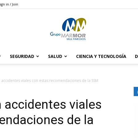
ign in / Join
SEGURIDAD
SALUD
CIENCIA Y TECNOLOGÍA
D
Grupo
én accidentes viales con estas recomendaciones de la SSM
n accidentes viales
Marmor
endaciones de la