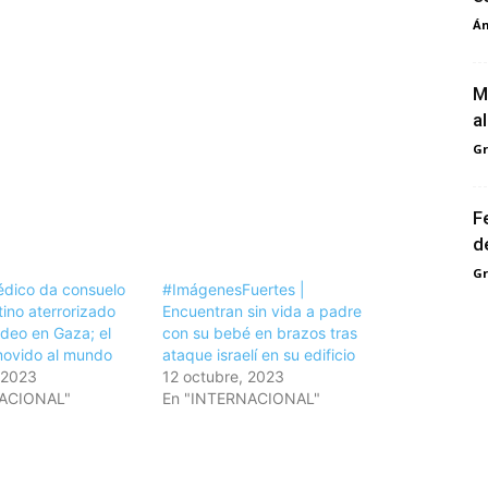
Án
M
a
G
F
d
G
dico da consuelo
#ImágenesFuertes |
tino aterrorizado
Encuentran sin vida a padre
deo en Gaza; el
con su bebé en brazos tras
movido al mundo
ataque israelí en su edificio
 2023
12 octubre, 2023
NACIONAL"
En "INTERNACIONAL"