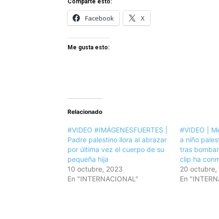
Comparte esto:
Facebook
X
Me gusta esto:
Relacionado
#VIDEO #IMÁGENESFUERTES |
#VIDEO | Mé
Padre palestino llora al abrazar
a niño pales
por última vez el cuerpo de su
tras bombar
pequeña hija
clip ha con
10 octubre, 2023
20 octubre,
En "INTERNACIONAL"
En "INTER