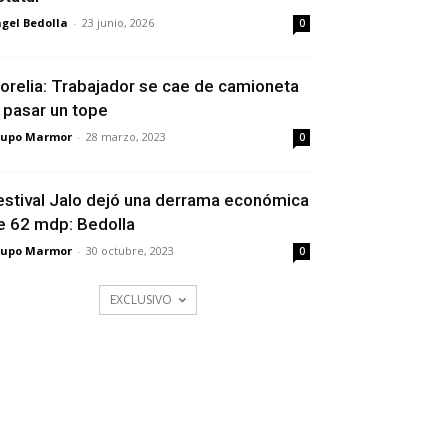
gel Bedolla
-
23 junio, 2026
0
orelia: Trabajador se cae de camioneta
l pasar un tope
rupo Marmor
-
28 marzo, 2023
0
estival Jalo dejó una derrama económica
e 62 mdp: Bedolla
rupo Marmor
-
30 octubre, 2023
0
EXCLUSIVO