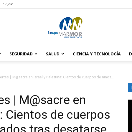
 in / Join
SEGURIDAD
SALUD
CIENCIA Y TECNOLOGÍA
D
Grupo
tes | M@sacre en Israel y Palestina: Cientos de cuerpos de niños...
es | M@sacre en
Marmor
a: Cientos de cuerpos
lados tras desatarse