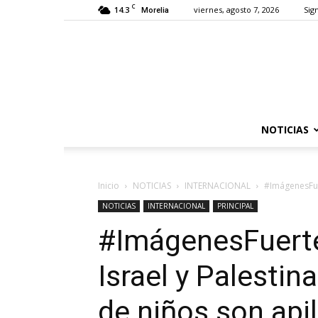
C
14.3
viernes, agosto 7, 2026
Sign
Morelia
NOTICIAS
Inicio
NOTICIAS
INTERNACIONAL
#ImágenesFuer
NOTICIAS
INTERNACIONAL
PRINCIPAL
#ImágenesFuert
Israel y Palestin
de niños son api