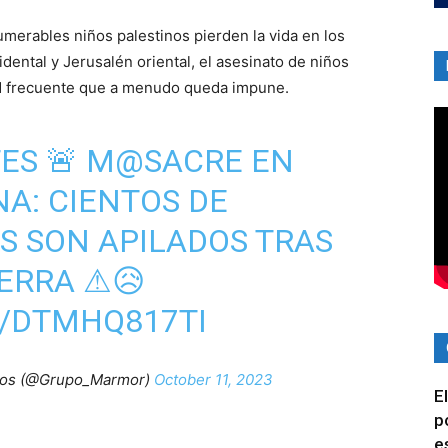
merables niños palestinos pierden la vida en los
ental y Jerusalén oriental, el asesinato de niños
ad frecuente que a menudo queda impune.
ES
🚨 M@SACRE EN
NA: CIENTOS DE
S SON APILADOS TRAS
ERRA ⚠😥
M/DTMHQ817TI
ios (@Grupo_Marmor)
October 11, 2023
E
p
e