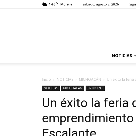
C
14.6
sábado, agosto 8, 2026
Sign
Morelia
NOTICIAS
Inicio
NOTICIAS
MICHOACÁN
Un éxito la feri
NOTICIAS
MICHOACÁN
PRINCIPAL
Un éxito la feria
emprendimiento 
Escalante