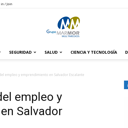
 in / Join
SEGURIDAD
SALUD
CIENCIA Y TECNOLOGÍA
D
Grupo
a del empleo y emprendimiento en Salvador Escalante
 del empleo y
Marmor
en Salvador