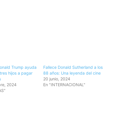
Donald Trump ayuda
Fallece Donald Sutherland a los
res hijos a pagar
88 años: Una leyenda del cine
s
20 junio, 2024
re, 2024
En "INTERNACIONAL"
AS"