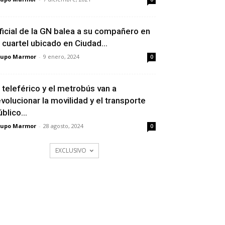
ficial de la GN balea a su compañero en
l cuartel ubicado en Ciudad...
rupo Marmor
-
9 enero, 2024
0
l teleférico y el metrobús van a
evolucionar la movilidad y el transporte
blico...
rupo Marmor
-
28 agosto, 2024
0
EXCLUSIVO