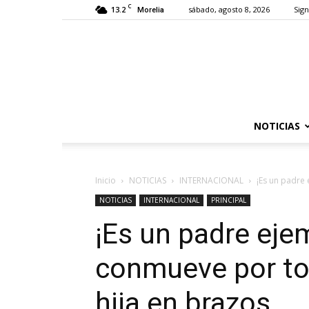
C
13.2
sábado, agosto 8, 2026
Sign
Morelia
NOTICIAS
Inicio
NOTICIAS
INTERNACIONAL
¡Es un padre 
NOTICIAS
INTERNACIONAL
PRINCIPAL
¡Es un padre eje
conmueve por to
hija en brazos