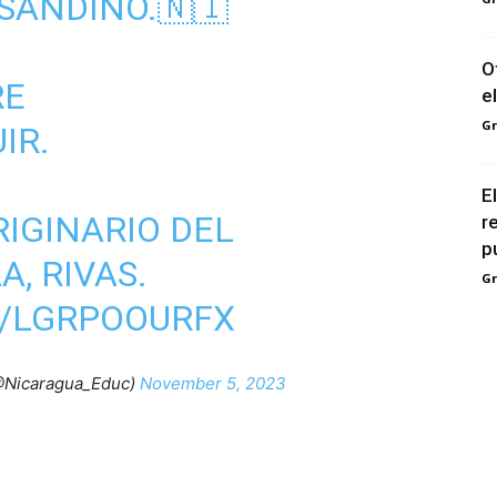
SANDINO
.🇳🇮
O
RE
e
G
IR.
E
IGINARIO DEL
r
pú
A, RIVAS.
G
M/LGRPOOURFX
Nicaragua_Educ)
November 5, 2023