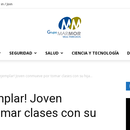
 in / Join
SEGURIDAD
SALUD
CIENCIA Y TECNOLOGÍA
D
Grupo
ejemplar! Joven conmueve por tomar clases con su hija...
mplar! Joven
Marmor
mar clases con su