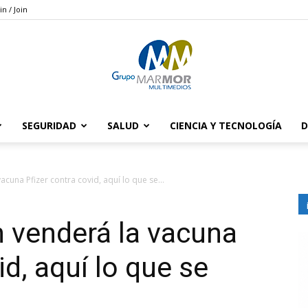
in / Join
SEGURIDAD
SALUD
CIENCIA Y TECNOLOGÍA
D
Grupo
cuna Pfizer contra covid, aquí lo que se...
 venderá la vacuna
Marmor
id, aquí lo que se