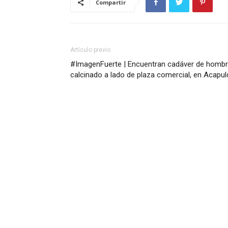
Compartir
Artículo previo
#ImagenFuerte | Encuentran cadáver de homb
calcinado a lado de plaza comercial, en Acapu