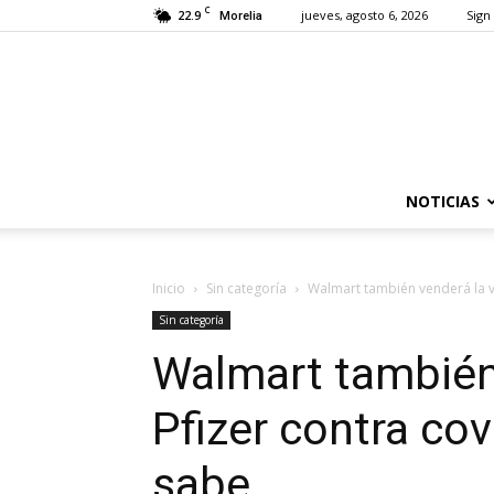
C
22.9
jueves, agosto 6, 2026
Sign 
Morelia
NOTICIAS
Inicio
Sin categoría
Walmart también venderá la va
Sin categoría
Walmart también
Pfizer contra cov
sabe