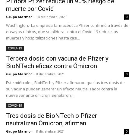
Píldora Pfizer reduce un 90% riesgo de
muerte por Covid
Grupo Marmor
-
14 diciembre, 2021
0
Washington.- La empresa farmacéutica Pfizer confirmó a través de
ensayos clínicos, que su píldora contra el Covid-19 reduce las
muertes y hospitalizaciones hasta casi...
COVID-19
Tercera dosis con vacuna de Pfizer y
BioNTech eficaz contra Ómicron
Grupo Marmor
-
8 diciembre, 2021
0
Este miércoles, BioNTech y Pfizer afirmaron que las tres dosis de
su vacuna pueden generar un efecto neutralizador contra la
nueva variante ómicron. Señalaron...
COVID-19
Tres dosis de BioNTech o Pfizer
neutralizan Ómicron, afirman
Grupo Marmor
-
8 diciembre, 2021
0