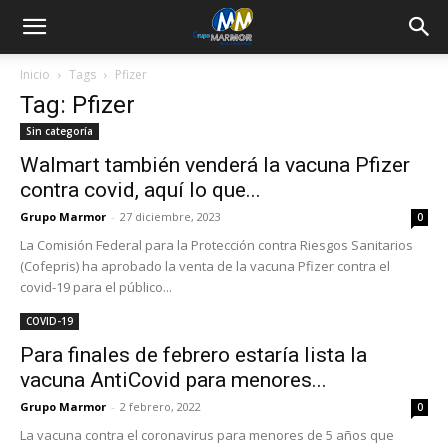
Inicio
Tags
Pfizer
Tag: Pfizer
Sin categoría
Walmart también venderá la vacuna Pfizer
contra covid, aquí lo que...
Grupo Marmor
-
27 diciembre, 2023
0
La Comisión Federal para la Protección contra Riesgos Sanitarios
(Cofepris) ha aprobado la venta de la vacuna Pfizer contra el
covid-19 para el público...
COVID-19
Para finales de febrero estaría lista la
vacuna AntiCovid para menores...
Grupo Marmor
-
2 febrero, 2022
0
La vacuna contra el coronavirus para menores de 5 años que