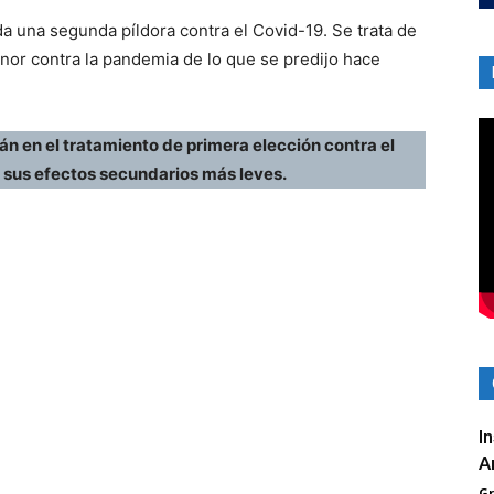
a una segunda píldora contra el Covid-19. Se trata de
or contra la pandemia de lo que se predijo hace
rán en el tratamiento de primera elección contra el
 y sus efectos secundarios más leves.
I
A
G