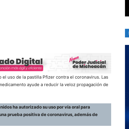
l uso de la pastilla Pfizer contra el coronavirus. Las
 medicamento ayude a reducir la veloz propagación de
dos ha autorizado su uso por vía oral para
una prueba positiva de coronavirus, además de