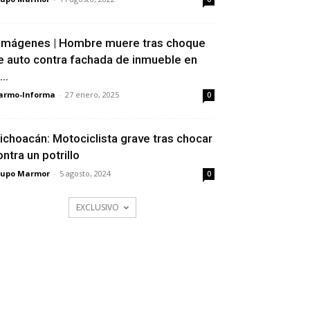
Imágenes | Hombre muere tras choque
e auto contra fachada de inmueble en
...
armo-Informa
-
27 enero, 2025
0
ichoacán: Motociclista grave tras chocar
ontra un potrillo
rupo Marmor
-
5 agosto, 2024
0
EXCLUSIVO