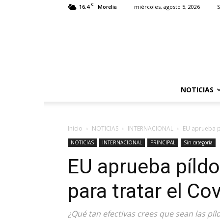
C
16.4
miércoles, agosto 5, 2026
S
Morelia
NOTICIAS
Inicio
NOTICIAS
INTERNACIONAL
EU aprueba pí
NOTICIAS
INTERNACIONAL
PRINCIPAL
Sin categoría
EU aprueba píldo
para tratar el Co
¿Qué tan efectivas crees que sean las pí