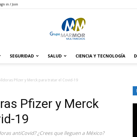
ign in / Join
SEGURIDAD
SALUD
CIENCIA Y TECNOLOGÍA
D
Grupo
ldoras Pfizer y Merck para tratar el Covid-19
ras Pfizer y Merck
Marmor
vid-19
ldoras antiCovid? ¿Crees que lleguen a México?