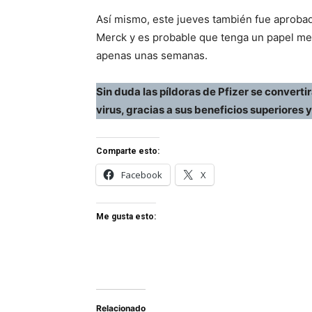
Así mismo, este jueves también fue aprobad
Merck y es probable que tenga un papel men
apenas unas semanas.
Sin duda las píldoras de Pfizer se converti
virus, gracias a sus beneficios superiores
Comparte esto:
Facebook
X
Me gusta esto:
Relacionado