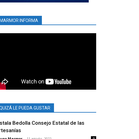
MARMOR INFORMA
QUIZÁ LE PUEDA GUSTAR
nstala Bedolla Consejo Estatal de las
rtesanías
rupo Marmor
-
11 agosto, 2022
0