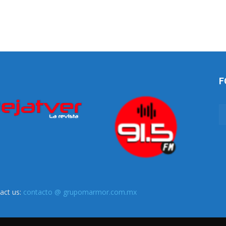
F
act us:
contacto @ grupomarmor.com.mx