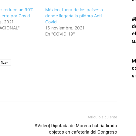
zer reduce un 90%
México, fuera de los países a
uerte por Covid
donde llegaría la píldora Anti
#
e, 2021
Covid
d
NACIONAL"
16 noviembre, 2021
el
En "COVID-19"
M
M
Pfizer
c
G
Artículo siguiente
#Video| Diputada de Morena habría tirado
objetos en cafetería del Congreso