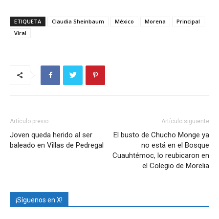
ETIQUETA
Claudia Sheinbaum
México
Morena
Principal
Viral
Artículo previo
Artículo siguiente
Joven queda herido al ser
El busto de Chucho Monge ya
baleado en Villas de Pedregal
no está en el Bosque
Cuauhtémoc, lo reubicaron en
el Colegio de Morelia
¡Síguenos en X!