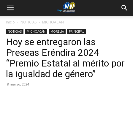
Inicio
NOTICIAS
MICHOACÁN
NOTICIAS
MICHOACÁN
MORELIA
PRINCIPAL
Hoy se entregaron las
Preseas Eréndira 2024
“Premio Estatal al mérito por
la igualdad de género”
8 marzo, 2024