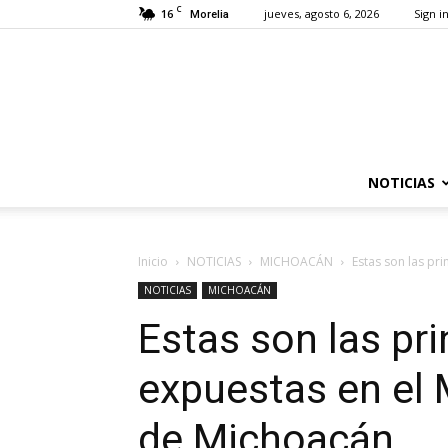
C
16
jueves, agosto 6, 2026
Sign in
Morelia
NOTICIAS
Inicio
NOTICIAS
MICHOACÁN
Estas son las pr
NOTICIAS
MICHOACÁN
Estas son las pr
expuestas en el 
de Michoacán