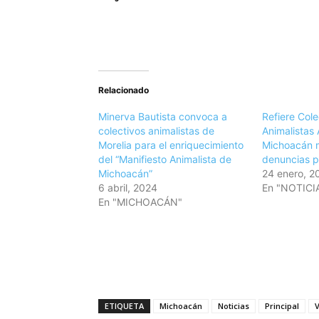
Relacionado
Minerva Bautista convoca a
Refiere Cole
colectivos animalistas de
Animalistas 
Morelia para el enriquecimiento
Michoacán 
del “Manifiesto Animalista de
denuncias p
Michoacán”
24 enero, 2
6 abril, 2024
En "NOTICI
En "MICHOACÁN"
ETIQUETA
Michoacán
Noticias
Principal
V