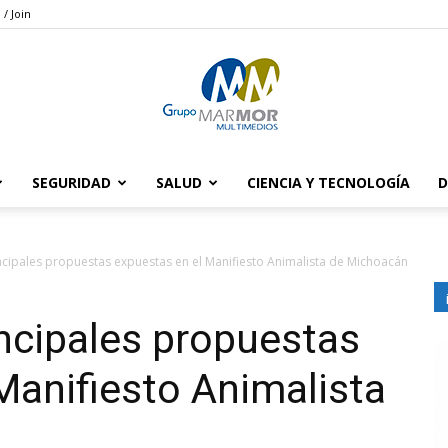
 / Join
SEGURIDAD
SALUD
CIENCIA Y TECNOLOGÍA
D
Grupo
incipales propuestas expuestas en el Manifiesto Animalista de Michoacán
incipales propuestas
Marmor
Manifiesto Animalista