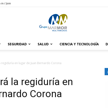
 in / Join
SEGURIDAD
SALUD
CIENCIA Y TECNOLOGÍA
D
Grupo
a regiduría en lugar de Juan Bernardo Corona
á la regiduría en
Marmor
ernardo Corona