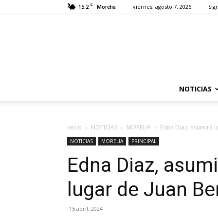
C
15.2
viernes, agosto 7, 2026
Sign
Morelia
NOTICIAS
Inicio
NOTICIAS
MORELIA
Edna Diaz, asumirá l
NOTICIAS
MORELIA
PRINCIPAL
Edna Diaz, asumir
lugar de Juan B
15 abril, 2024