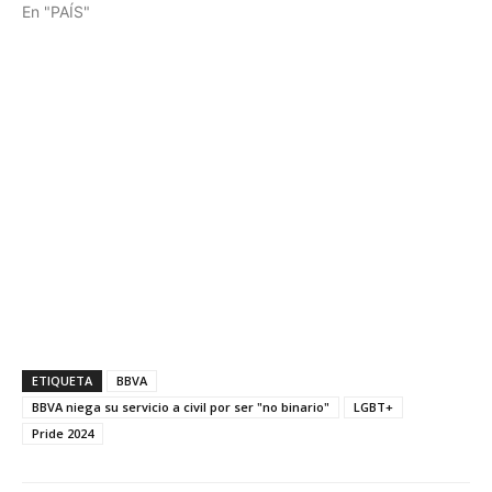
En "PAÍS"
ETIQUETA
BBVA
BBVA niega su servicio a civil por ser "no binario"
LGBT+
Pride 2024