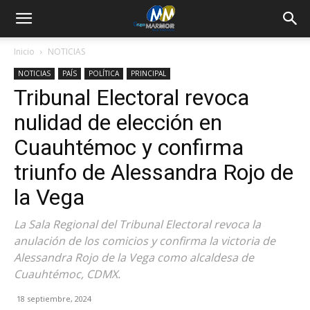
Inicio
NOTICIAS
NOTICIAS
PAÍS
POLÍTICA
PRINCIPAL
Tribunal Electoral revoca
nulidad de elección en
Cuauhtémoc y confirma
triunfo de Alessandra Rojo de
la Vega
La Sala Regional del Tribunal Electoral revoca la
anulación de los comicios y confirma la victoria de
Alessandra Rojo de la Vega como alcaldesa de
Cuauhtémoc, CDMX.
18 septiembre, 2024