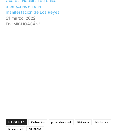
Guardia Nacional de balear
a personas en una
manifestación de Los Reyes
21 marzo, 2022
En "MICHOACÁN"
ETIQUETA
Culiacán
guardia civil
México
Noticias
Principal
SEDENA