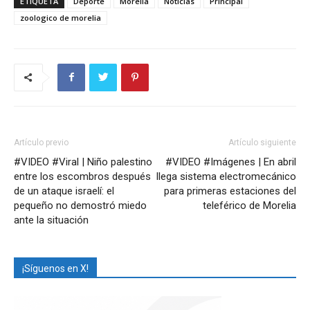
ETIQUETA
Deporte
Morelia
Noticias
Principal
zoologico de morelia
Artículo previo
Artículo siguiente
#VIDEO #Viral | Niño palestino
#VIDEO #Imágenes | En abril
entre los escombros después
llega sistema electromecánico
de un ataque israelí: el
para primeras estaciones del
pequeño no demostró miedo
teleférico de Morelia
ante la situación
¡Síguenos en X!