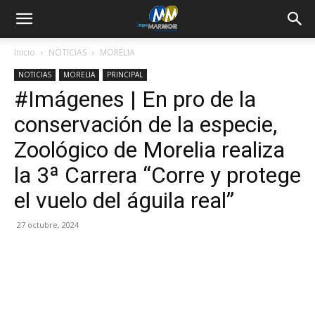
Inicio
NOTICIAS
MORELIA
NOTICIAS
MORELIA
PRINCIPAL
#Imágenes | En pro de la
conservación de la especie,
Zoológico de Morelia realiza
la 3ª Carrera “Corre y protege
el vuelo del águila real”
27 octubre, 2024