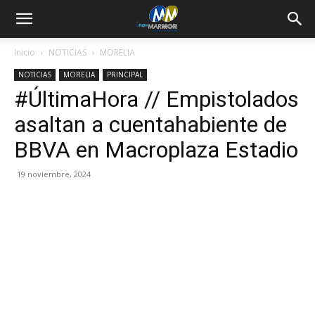
Inicio
NOTICIAS
MORELIA
NOTICIAS
MORELIA
PRINCIPAL
#ÚltimaHora // Empistolados
asaltan a cuentahabiente de
BBVA en Macroplaza Estadio
19 noviembre, 2024