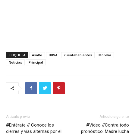
ETIQUETA
Asalto
BBVA
cuentahabientes
Morelia
Noticias
Principal
Artículo previo
Artículo siguiente
#Entérate // Conoce los
#Video //Contra todo
cierres y vías alternas por el
pronóstico: Madre lucha