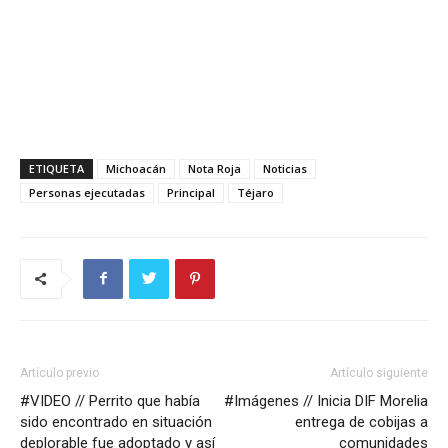
ETIQUETA
Michoacán
Nota Roja
Noticias
Personas ejecutadas
Principal
Téjaro
Artículo previo
Artículo siguiente
#VIDEO // Perrito que había
#Imágenes // Inicia DIF Morelia
sido encontrado en situación
entrega de cobijas a
deplorable fue adoptado y así
comunidades