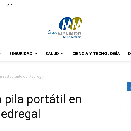
 in / Join
SEGURIDAD
SALUD
CIENCIA Y TECNOLOGÍA
D
Grupo
en restaurante del Pedregal
 pila portátil en
Marmor
Pedregal