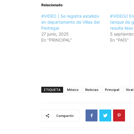
Relacionado
#VIDEO | Se registra estallido
#VIDEO// En
en departamento de Villas del
tanque de g
Pedregal
resulta ileso
27 junio, 2025
5 septiembr
En "PRINCIPAL"
En "PAÍS"
ETIQUETA
México
Noticias
Principal
Viral
Compartir