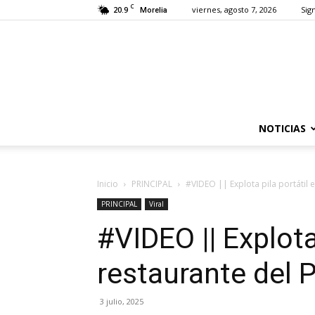
C
20.9
viernes, agosto 7, 2026
Sign
Morelia
NOTICIAS
Inicio
PRINCIPAL
#VIDEO || Explota pila portátil 
PRINCIPAL
Viral
#VIDEO || Explota
restaurante del 
3 julio, 2025