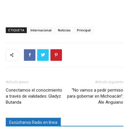
ETIQUETA
Internacional
Noticias
Principal
Artículo previo
Artículo siguiente
Conectamos el conocimiento
“No vamos a pedir permiso
a través de vialidades: Gladyz
para gobernar en Michoacán”:
Butanda
Ale Anguiano
Escúchanos Radio en línea