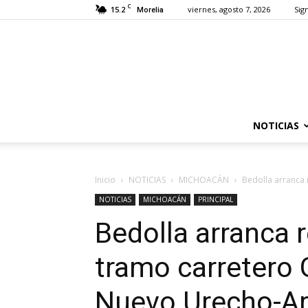
C
15.2
viernes, agosto 7, 2026
Sign
Morelia
NOTICIAS
Inicio
NOTICIAS
MICHOACÁN
Bedolla arranca 
NOTICIAS
MICHOACÁN
PRINCIPAL
Bedolla arranca r
tramo carretero 
Nuevo Urecho-Ar