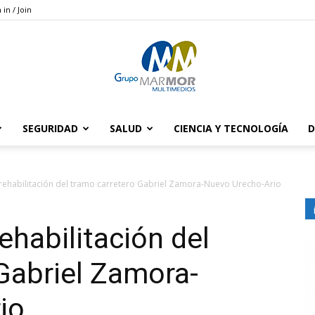
 in / Join
SEGURIDAD
SALUD
CIENCIA Y TECNOLOGÍA
D
Grupo
rehabilitación del tramo carretero Gabriel Zamora-Nuevo Urecho-Ario
ehabilitación del
Marmor
Gabriel Zamora-
io