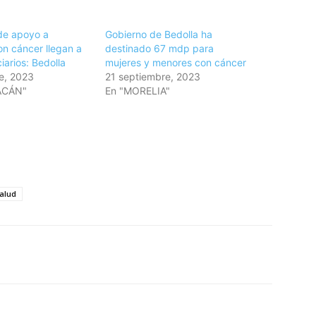
de apoyo a
Gobierno de Bedolla ha
on cáncer llegan a
destinado 67 mdp para
iarios: Bedolla
mujeres y menores con cáncer
e, 2023
21 septiembre, 2023
ACÁN"
En "MORELIA"
alud