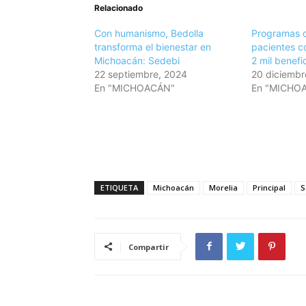
Relacionado
Con humanismo, Bedolla
Programas 
transforma el bienestar en
pacientes c
Michoacán: Sedebi
2 mil benefic
22 septiembre, 2024
20 diciembr
En "MICHOACÁN"
En "MICHO
ETIQUETA
Michoacán
Morelia
Principal
S
Compartir