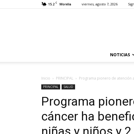
C
15.2
viernes, agosto 7, 2026
Sign
Morelia
NOTICIAS
Inicio
PRINCIPAL
Programa pionero de atención al
PRINCIPAL
SALUD
Programa pionero
cáncer ha benefi
niñas y niños y 2