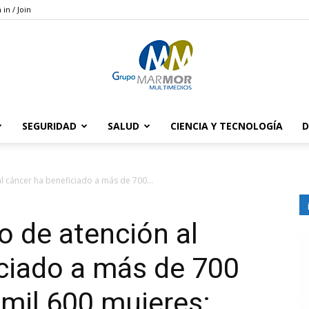
 in / Join
SEGURIDAD
SALUD
CIENCIA Y TECNOLOGÍA
D
Grupo
 cáncer ha beneficiado a más de 700...
 de atención al
Marmor
ciado a más de 700
 mil 600 mujeres: