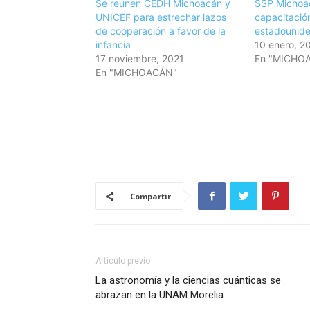
Se reúnen CEDH Michoacán y
SSP Michoa
UNICEF para estrechar lazos
capacitació
de cooperación a favor de la
estadounid
infancia
10 enero, 2
17 noviembre, 2021
En "MICHO
En "MICHOACÁN"
Compartir
Artículo previo
La astronomía y la ciencias cuánticas se
abrazan en la UNAM Morelia