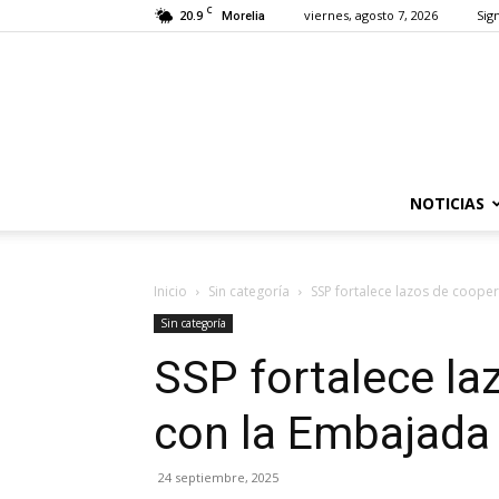
C
20.9
viernes, agosto 7, 2026
Sign
Morelia
NOTICIAS
Inicio
Sin categoría
SSP fortalece lazos de coope
Sin categoría
SSP fortalece la
con la Embajada
24 septiembre, 2025