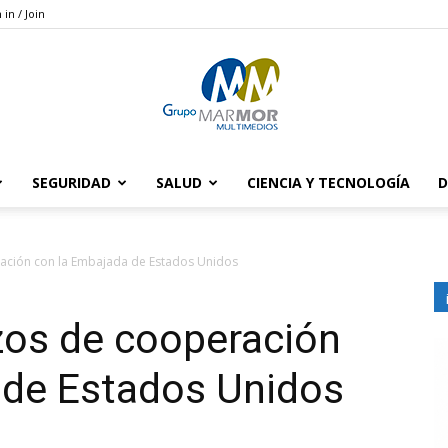
 in / Join
SEGURIDAD
SALUD
CIENCIA Y TECNOLOGÍA
D
Grupo
ración con la Embajada de Estados Unidos
zos de cooperación
Marmor
 de Estados Unidos