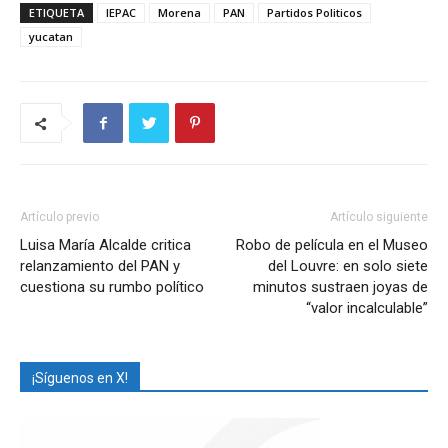
ETIQUETA
IEPAC
Morena
PAN
Partidos Politicos
yucatan
Artículo previo
Artículo siguiente
Luisa María Alcalde critica
Robo de película en el Museo
relanzamiento del PAN y
del Louvre: en solo siete
cuestiona su rumbo político
minutos sustraen joyas de
“valor incalculable”
¡Síguenos en X!