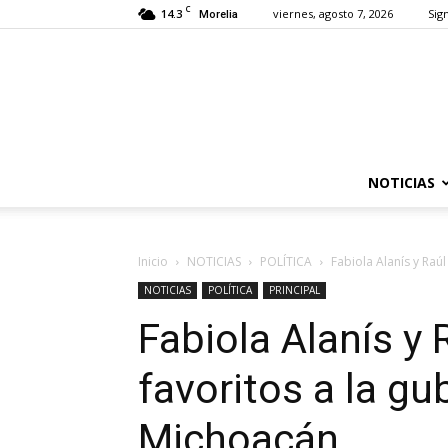
C
14.3
viernes, agosto 7, 2026
Sign
Morelia
NOTICIAS
Inicio
NOTICIAS
POLÍTICA
Fabiola Alanís y Raú
NOTICIAS
POLÍTICA
PRINCIPAL
Fabiola Alanís y
favoritos a la gu
Michoacán