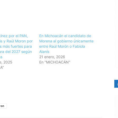
ínez por el PAN,
En Michoacán el candidato de
is y Raúl Moron por
Morena al gobierno únicamente
 más fuertes para
entre Raúl Morón o Fabiola
ura del 2027 según
Alanís
as
21 enero, 2026
e, 2025
En "MICHOACÁN"
CA"
ron