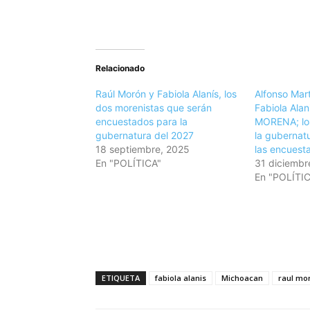
Relacionado
Raúl Morón y Fabiola Alanís, los
Alfonso Mart
dos morenistas que serán
Fabiola Alan
encuestados para la
MORENA; los
gubernatura del 2027
la gubernat
18 septiembre, 2025
las encuest
En "POLÍTICA"
31 diciembr
En "POLÍTI
ETIQUETA
fabiola alanis
Michoacan
raul mo