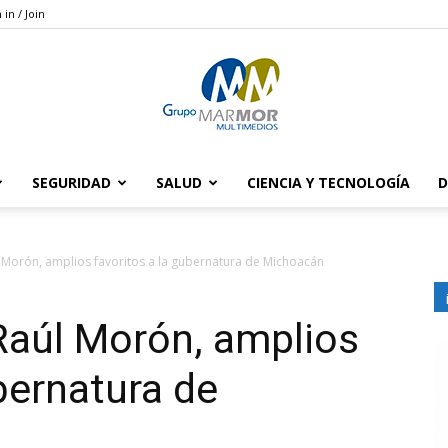
 in / Join
SEGURIDAD
SALUD
CIENCIA Y TECNOLOGÍA
D
Grupo
l Morón, amplios favoritos a la gubernatura de Michoacán
 Raúl Morón, amplios
Marmor
bernatura de