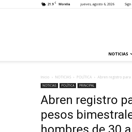
C
21.9
jueves, agosto 6, 2026
Sign 
Morelia
NOTICIAS
Inicio
NOTICIAS
POLÍTICA
Abren registro para 
NOTICIAS
POLÍTICA
PRINCIPAL
Abren registro p
pesos bimestrale
hombres de 30 a