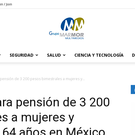
in / Join
SEGURIDAD
SALUD
CIENCIA Y TECNOLOGÍA
D
Grupo
pensión de 3 200 pesos bimestrales a mujeres y...
ara pensión de 3 200
Marmor
s a mujeres y
 64 años en México