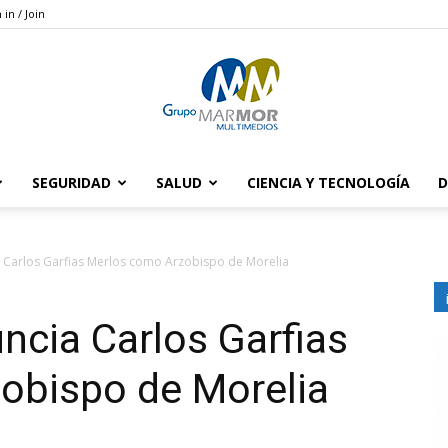
 in / Join
SEGURIDAD
SALUD
CIENCIA Y TECNOLOGÍA
D
Grupo
a Carlos Garfias Merlos como Arzobispo de Morelia
uncia Carlos Garfias
Marmor
obispo de Morelia