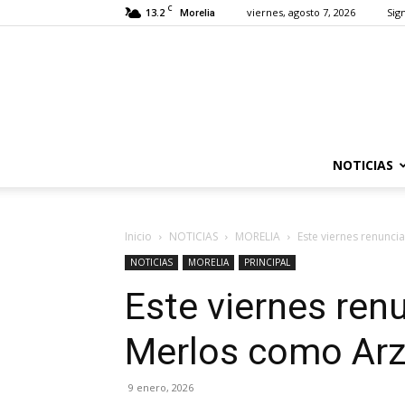
C
13.2
viernes, agosto 7, 2026
Sign
Morelia
NOTICIAS
Inicio
NOTICIAS
MORELIA
Este viernes renunci
NOTICIAS
MORELIA
PRINCIPAL
Este viernes ren
Merlos como Arz
9 enero, 2026