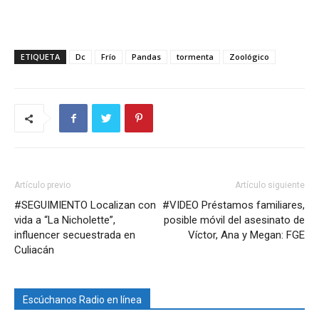
ETIQUETA
Dc
Frío
Pandas
tormenta
Zoológico
Artículo previo
Artículo siguiente
#SEGUIMIENTO Localizan con
#VIDEO Préstamos familiares,
vida a “La Nicholette”,
posible móvil del asesinato de
influencer secuestrada en
Víctor, Ana y Megan: FGE
Culiacán
Escúchanos Radio en línea