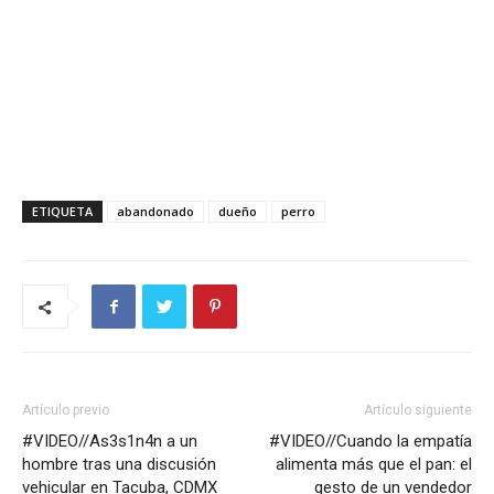
ETIQUETA
abandonado
dueño
perro
Artículo previo
Artículo siguiente
#VIDEO//As3s1n4n a un
#VIDEO//Cuando la empatía
hombre tras una discusión
alimenta más que el pan: el
vehicular en Tacuba, CDMX
gesto de un vendedor