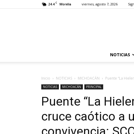
C
24.4
viernes, agosto 7, 2026
Sign
Morelia
NOTICIAS
Inicio
NOTICIAS
MICHOACÁN
Puente “La Hieler
NOTICIAS
MICHOACÁN
PRINCIPAL
Puente “La Hiele
cruce caótico a 
convivencia: S