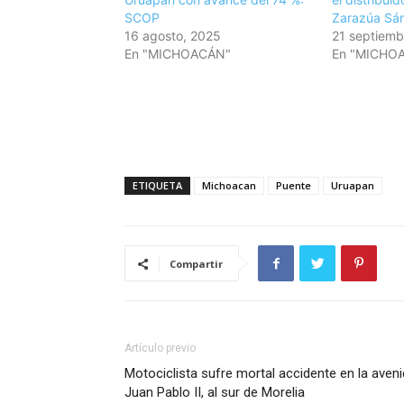
SCOP
Zarazúa Sá
16 agosto, 2025
21 septiemb
En "MICHOACÁN"
En "MICHO
ETIQUETA
Michoacan
Puente
Uruapan
Compartir
Artículo previo
Motociclista sufre mortal accidente en la aven
Juan Pablo II, al sur de Morelia