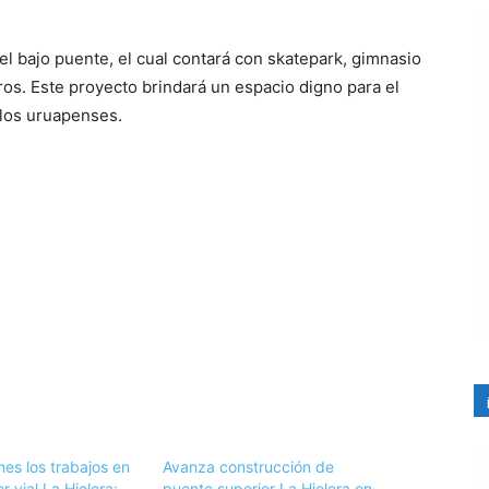
el bajo puente, el cual contará con skatepark, gimnasio
guros. Este proyecto brindará un espacio digno para el
 los uruapenses.
es los trabajos en
Avanza construcción de
or vial La Hielera:
puente superior La Hielera en