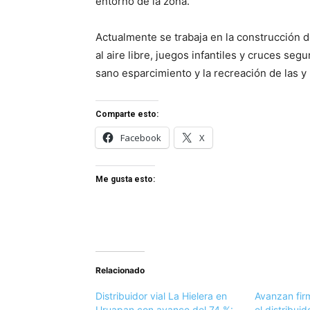
entorno de la zona.
Actualmente se trabaja en la construcción d
al aire libre, juegos infantiles y cruces se
sano esparcimiento y la recreación de las y
Comparte esto:
Facebook
X
Me gusta esto:
Relacionado
Distribuidor vial La Hielera en
Avanzan firm
Uruapan con avance del 74 %:
el distribuid