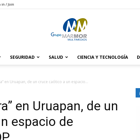
 in / Join
SEGURIDAD
SALUD
CIENCIA Y TECNOLOGÍA
D
Grupo
a” en Uruapan, de un cruce caótico a un espacio...
ra” en Uruapan, de un
Marmor
un espacio de
COP