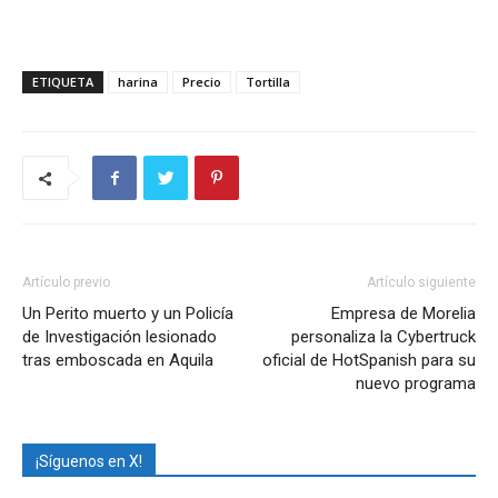
ETIQUETA
harina
Precio
Tortilla
Artículo previo
Artículo siguiente
Un Perito muerto y un Policía
Empresa de Morelia
de Investigación lesionado
personaliza la Cybertruck
tras emboscada en Aquila
oficial de HotSpanish para su
nuevo programa
¡Síguenos en X!