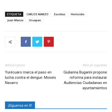
ETIQUETA
CARLOS MANZO
Escoltas
Homicidio
Juan Manzo
Uruapan
Artículo previo
Artículo siguiente
Yurécuaro marca el paso en
Giulianna Bugarini propone
lucha contra el dengue: Moisés
reforma para instaurar
Navarro
Audiencias Ciudadanas en
ayuntamientos
¡Síguenos en X!