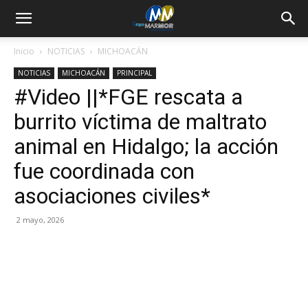
Inicio
NOTICIAS
MICHOACÁN
NOTICIAS
MICHOACÁN
PRINCIPAL
#Video ||*FGE rescata a
burrito víctima de maltrato
animal en Hidalgo; la acción
fue coordinada con
asociaciones civiles*
2 mayo, 2026