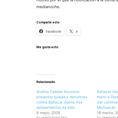
medianoche.
Comparte esto:
Facebook
X
Me gusta esto:
Relacionado
Analiza Celeste Ascencio
Baltazar Gao
presentar quejas y denuncias
mano a Gla
contra Baltazar Gaona tras
dar continu
señalamientos de éste
Michoacán
9 mayo, 2026
16 marzo, 
En "MICHOACÁN"
En "MICHO