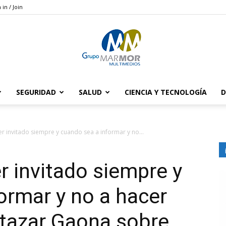
 in / Join
SEGURIDAD
SALUD
CIENCIA Y TECNOLOGÍA
D
Grupo
 invitado siempre y cuando sea a informar y no...
 invitado siempre y
Marmor
ormar y no a hacer
ltazar Gaona sobre