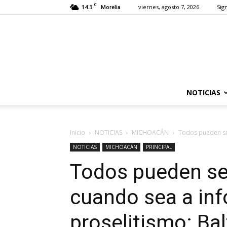
C
14.3
viernes, agosto 7, 2026
Sign
Morelia
NOTICIAS
Inicio
NOTICIAS
MICHOACÁN
Todos pueden ser
NOTICIAS
MICHOACÁN
PRINCIPAL
Todos pueden ser
cuando sea a inf
proselitismo: Ba