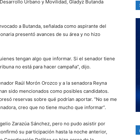
e Desarrollo Urbano y Movilidad, Gladyz Butanda
onvocado a Butanda, señalada como aspirante del
ionaria presentó avances de su área y no hizo
quienes tengan algo que informar. Si el senador tiene
Tribuna no está para hacer campaña”, dijo.
 senador Raúl Morón Orozco y a la senadora Reyna
 han sido mencionados como posibles candidatos.
xpresó reservas sobre qué podrían aportar. “No se me
senadora, creo que no tiene mucho que informar”.
gelio Zarazúa Sánchez, pero no pudo asistir por
onfirmó su participación hasta la noche anterior,
de Coordinación Política se hizo cerca de la