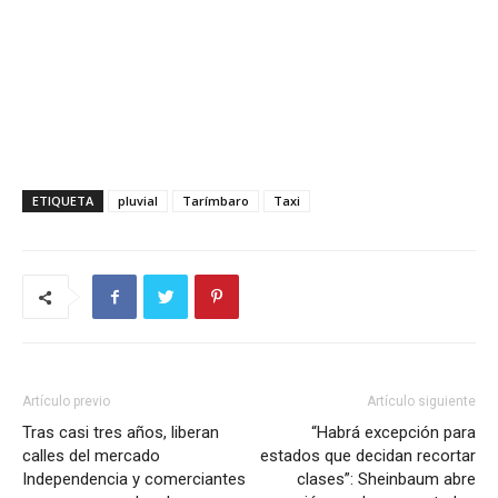
ETIQUETA
pluvial
Tarímbaro
Taxi
Artículo previo
Artículo siguiente
Tras casi tres años, liberan
“Habrá excepción para
calles del mercado
estados que decidan recortar
Independencia y comerciantes
clases”: Sheinbaum abre