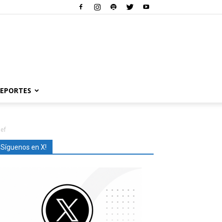
EPORTES
ef
¡Síguenos en X!