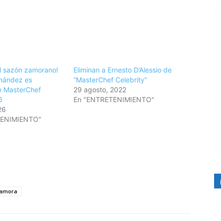
l sazón zamorano!
Eliminan a Ernesto D’Alessio de
nández es
“MasterChef Celebrity”
e MasterChef
29 agosto, 2022
6
En "ENTRETENIMIENTO"
26
TENIMIENTO"
amora