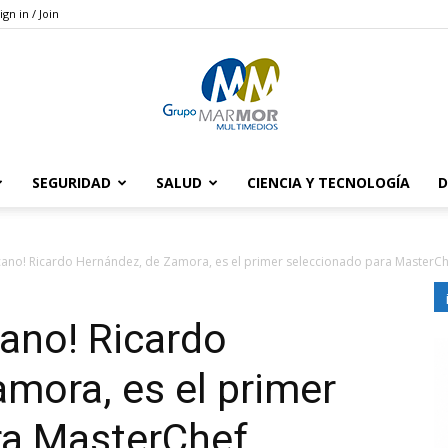
ign in / Join
SEGURIDAD
SALUD
CIENCIA Y TECNOLOGÍA
D
Grupo
cano! Ricardo Hernández, de Zamora, es el primer seleccionado para MasterCh
ano! Ricardo
Marmor
mora, es el primer
ra MasterChef