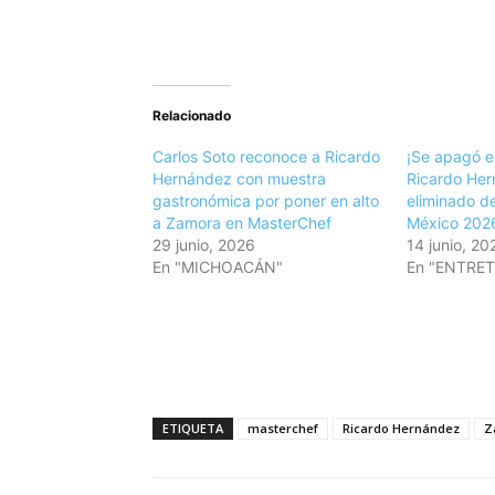
Relacionado
Carlos Soto reconoce a Ricardo
¡Se apagó e
Hernández con muestra
Ricardo Her
gastronómica por poner en alto
eliminado d
a Zamora en MasterChef
México 202
29 junio, 2026
14 junio, 20
En "MICHOACÁN"
En "ENTRE
ETIQUETA
masterchef
Ricardo Hernández
Z