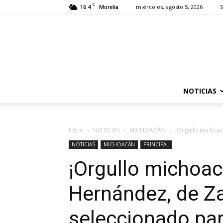
C
16.4
miércoles, agosto 5, 2026
S
Morelia
NOTICIAS
Inicio
NOTICIAS
MICHOACÁN
¡Orgullo michoa
NOTICIAS
MICHOACÁN
PRINCIPAL
¡Orgullo michoac
Hernández, de Za
seleccionado pa