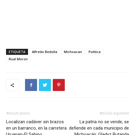
ETIQUETA
Alfredo Bedolla
Michoacan
Politica
Rual Moron
Artículo previo
Artículo siguiente
Localizan cadáver sin brazos
La patria no se vende, se
en un barranco, en la carretera
defiende en cada municipio de
Uruapan-El Sabino
Michoacán: Gladyz Butanda