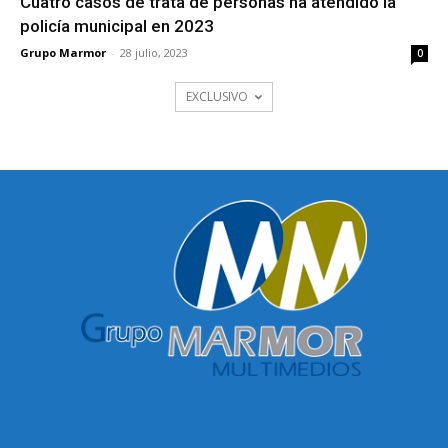
Cuatro casos de trata de personas ha atendido la
policía municipal en 2023
Grupo Marmor
-
28 julio, 2023
0
EXCLUSIVO