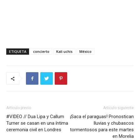
ETIQUETA
concierto
Kali uchis
México
Artículo previo
Artículo siguiente
#VIDEO // Dua Lipa y Callum
¡Saca el paraguas! Pronostican
Turner se casan en una íntima
lluvias y chubascos
ceremonia civil en Londres
tormentosos para este martes
en Morelia