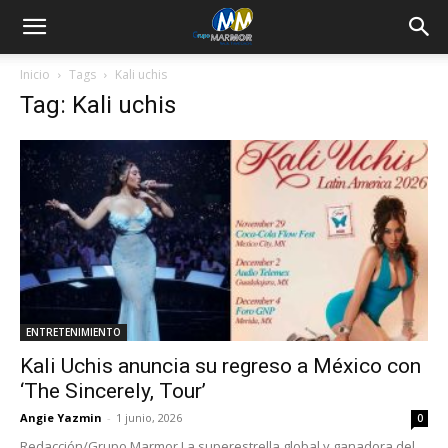
Inicio
Tags
Kali uchis
Tag: Kali uchis
ENTRETENIMIENTO
Kali Uchis anuncia su regreso a México con
‘The Sincerely, Tour’
Angie Yazmin
-
1 junio, 2026
0
Redacción/Grupo Marmor La superestrella global y ganadora del