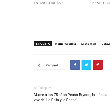
En "MICHOACÁN"
En "MICHO
ETIQUETA
Memo Valencia
Michoacán
Octav
Compartir
Artículo previo
Muere a los 75 años Peabo Bryson, la icónica
voz de ‘La Bella y la Bestia’