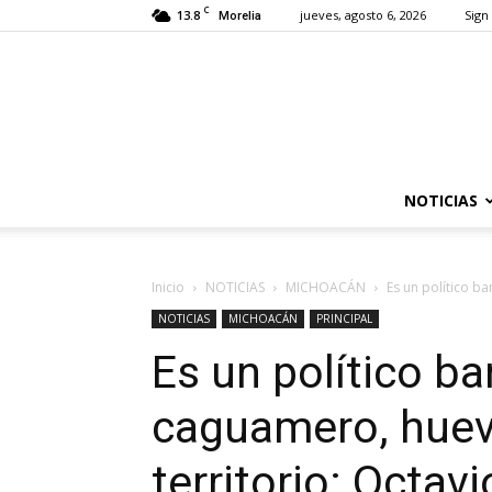
C
13.8
jueves, agosto 6, 2026
Sign 
Morelia
NOTICIAS
Inicio
NOTICIAS
MICHOACÁN
Es un político ba
NOTICIAS
MICHOACÁN
PRINCIPAL
Es un político b
caguamero, huevó
territorio: Octa