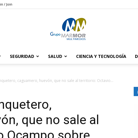
in / Join
SEGURIDAD
SALUD
CIENCIA Y TECNOLOGÍA
D
Grupo
nquetero, caguamero, huevón, que no sale al territorio: Octavio...
anquetero,
Marmor
n, que no sale al
vio Ocampo sobre