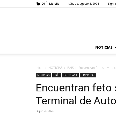
C
20
sábado, agosto 8, 2026
Sign i
Morelia
NOTICIAS
Inicio
NOTICIAS
PAÍS
Encuentran feto sin vida 
NOTICIAS
PAÍS
POLICIACA
PRINCIPAL
Encuentran feto s
Terminal de Aut
4 junio, 2026