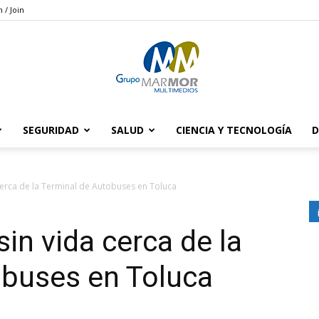
n / Join
SEGURIDAD
SALUD
CIENCIA Y TECNOLOGÍA
D
Grupo
cerca de la Terminal de Autobuses en Toluca
in vida cerca de la
Marmor
obuses en Toluca