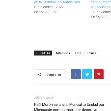
en la Terminal de Autobuses
feto humano
8 diciembre, 2022
Autobuses d
En "MORELIA"
23 noviemb
En "MORELI
ETIQUETA
Autobuses
Feto
Toluca
Compartir
Artículo previo
Raúl Morón se une al Mundialito Unidad por
Michoacán como embajador deportivo