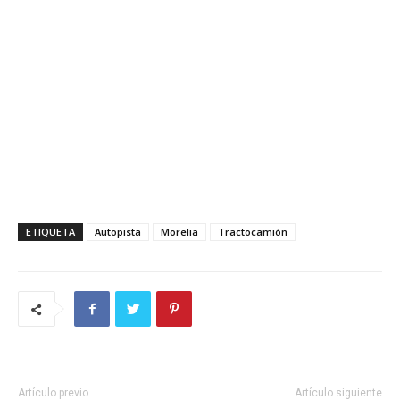
ETIQUETA
Autopista
Morelia
Tractocamión
Artículo previo
Artículo siguiente