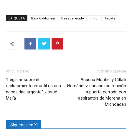
ETIQUETA
Baja California
Desaparecido
niño
Tecate
Artículo previo
Artículo siguiente
“Legislar sobre el
Ariadna Montiel y Citlalli
reclutamiento infantil es una
Hernández encabezan reunión
necesidad urgente”: Josué
a puerta cerrada con
Mejía
aspirantes de Morena en
Michoacán
¡Síguenos en X!