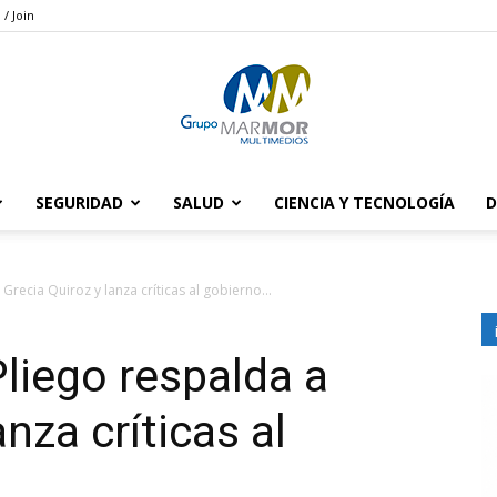
 / Join
SEGURIDAD
SALUD
CIENCIA Y TECNOLOGÍA
D
Grupo
Grecia Quiroz y lanza críticas al gobierno...
Pliego respalda a
Marmor
nza críticas al