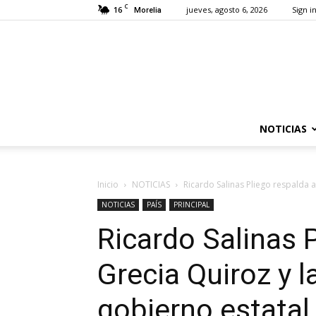
C
16
jueves, agosto 6, 2026
Sign in
Morelia
NOTICIAS
Inicio
NOTICIAS
Ricardo Salinas Pliego respalda a 
NOTICIAS
PAÍS
PRINCIPAL
Ricardo Salinas 
Grecia Quiroz y la
gobierno estatal