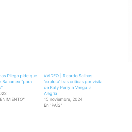
nas Pliego pide que
#VIDEO | Ricardo Salinas
n Banamex “para
‘explota’ tras criticas por visita
o”
de Katy Perry a Venga la
2022
Alegría
TENIMIENTO"
15 noviembre, 2024
En "PAÍS"