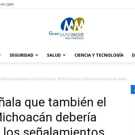
 in / Join
SEGURIDAD
SALUD
CIENCIA Y TECNOLOGÍA
D
Grupo
ñala que también el Gobernador de Michoacán debería comparecer ante...
ñala que también el
Marmor
ichoacán debería
 los señalamientos