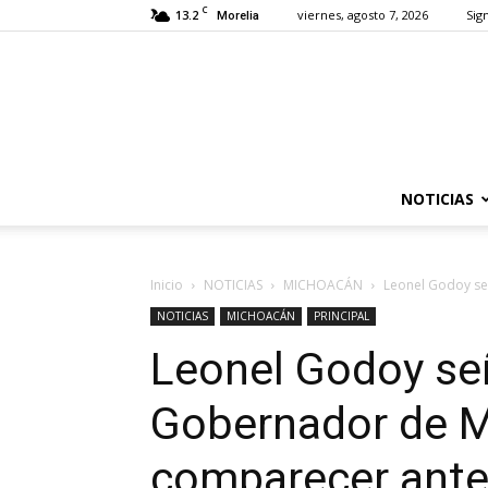
C
13.2
viernes, agosto 7, 2026
Sign
Morelia
NOTICIAS
Inicio
NOTICIAS
MICHOACÁN
Leonel Godoy se
NOTICIAS
MICHOACÁN
PRINCIPAL
Leonel Godoy se
Gobernador de M
comparecer ante